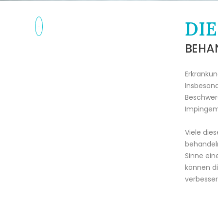
DI
BEHA
Erkrankun
Insbesond
Beschwerd
Impingem
Viele die
behandeln
Sinne ein
können d
verbesser