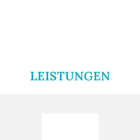
Gelenksersatzoperationen an Hüfte,
Knie und Schulter.
Oberstes Ziel ist dabei immer die
Erhaltung Ihrer Mobilität und damit die
Verbesserung Ihrer Lebensqualität.
LEISTUNGEN